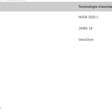
Technologie d'assist
NVDA 2020.1
JAWS 18
VoiceOver
é
T