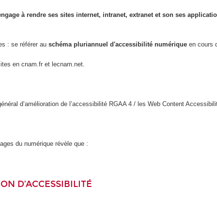
engage à rendre ses sites internet, intranet, extranet et son ses applicat
es : se référer au
schéma pluriannuel d'accessibilité numérique
en cours d
sites en cnam.fr et lecnam.net.
l général d’amélioration de l’accessibilité RGAA 4 / les Web Content Accessi
usages du numérique révèle que :
ON D’ACCESSIBILITÉ