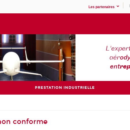
Les partenaires
L'expert
aér
ody
ent
rep
PRESTATION INDUSTRIELLE
- non conforme