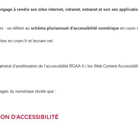
engage à rendre ses sites internet, intranet, extranet et son ses applicat
es : se référer au
schéma pluriannuel d'accessibilité numérique
en cours d
sites en cnam.fr et lecnam.net.
l général d’amélioration de l’accessibilité RGAA 4 / les Web Content Accessi
usages du numérique révèle que :
ON D’ACCESSIBILITÉ