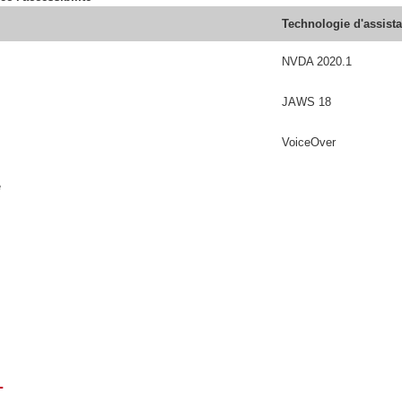
Technologie d'assist
NVDA 2020.1
JAWS 18
VoiceOver
é
T