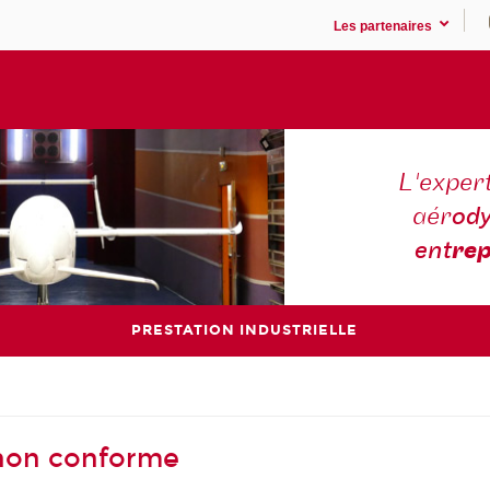
Les partenaires
L'expert
aér
ody
ent
rep
PRESTATION INDUSTRIELLE
- non conforme