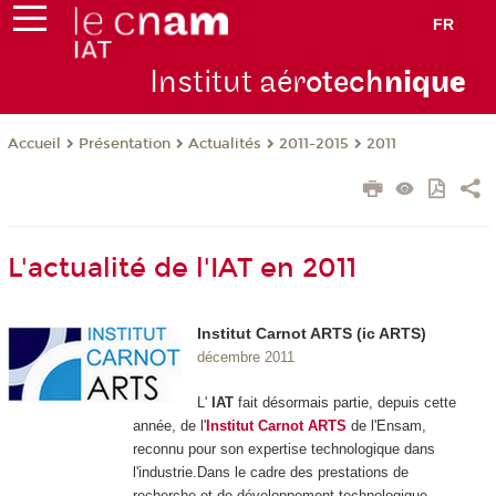
FR
Institut aér
otech
niqu
e
Présentation
Actualités
2011-2015
2011
Accueil
L'actualité de l'IAT en 2011
Institut Carnot ARTS (ic ARTS)
décembre 2011
L'
IAT
fait désormais partie, depuis cette
année, de l'
Institut Carnot ARTS
de l'Ensam,
reconnu pour son expertise technologique dans
l'industrie.Dans le cadre des prestations de
recherche et de développement technologique