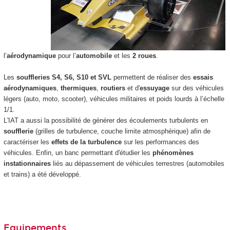
l’
aérodynamique
pour l’
automobile
et les
2 roues
.
Les
souffleries S4, S6, S10 et SVL
permettent de réaliser des
essais
aérodynamiques
,
thermiques
,
routiers
et d'
essuyage
sur des véhicules
légers (auto, moto, scooter), véhicules militaires et poids lourds à l’échelle
1/1.
L'IAT a aussi la possibilité de générer des écoulements turbulents en
soufflerie
(grilles de turbulence, couche limite atmosphérique) afin de
caractériser les
effets de la turbulence
sur les performances des
véhicules. Enfin, un banc permettant d'étudier les
phénomènes
instationnaires
liés au dépassement de véhicules terrestres (automobiles
et trains) a été développé.
Equipements