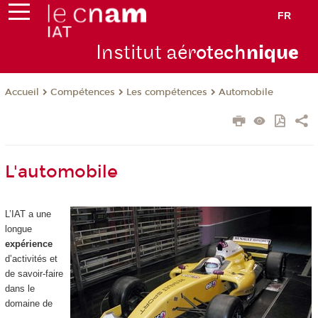
FR
Institut aér
otech
niqu
e
Compétences
Les compétences
Automobile
Accueil
L'automobile
L’IAT a une
longue
expérience
d’activités et
de savoir-faire
dans le
domaine de