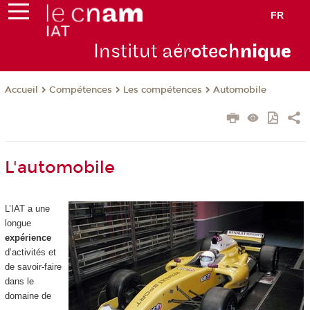
FR
Institut aér
otech
niqu
e
Compétences
Les compétences
Automobile
Accueil
L'automobile
L’IAT a une
longue
expérience
d’activités et
de savoir-faire
dans le
domaine de