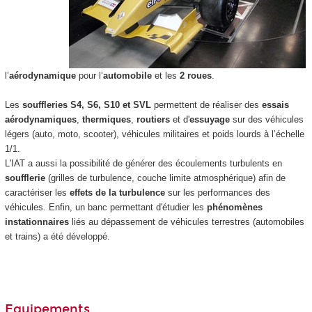
l’
aérodynamique
pour l’
automobile
et les
2 roues
.
Les
souffleries S4, S6, S10 et SVL
permettent de réaliser des
essais
aérodynamiques
,
thermiques
,
routiers
et d'
essuyage
sur des véhicules
légers (auto, moto, scooter), véhicules militaires et poids lourds à l’échelle
1/1.
L'IAT a aussi la possibilité de générer des écoulements turbulents en
soufflerie
(grilles de turbulence, couche limite atmosphérique) afin de
caractériser les
effets de la turbulence
sur les performances des
véhicules. Enfin, un banc permettant d'étudier les
phénomènes
instationnaires
liés au dépassement de véhicules terrestres (automobiles
et trains) a été développé.
Equipements