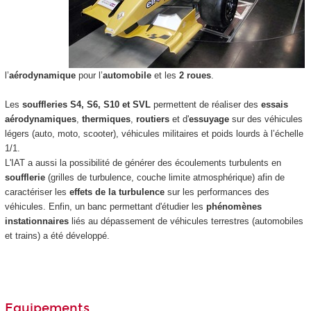
l’
aérodynamique
pour l’
automobile
et les
2 roues
.
Les
souffleries S4, S6, S10 et SVL
permettent de réaliser des
essais
aérodynamiques
,
thermiques
,
routiers
et d'
essuyage
sur des véhicules
légers (auto, moto, scooter), véhicules militaires et poids lourds à l’échelle
1/1.
L'IAT a aussi la possibilité de générer des écoulements turbulents en
soufflerie
(grilles de turbulence, couche limite atmosphérique) afin de
caractériser les
effets de la turbulence
sur les performances des
véhicules. Enfin, un banc permettant d'étudier les
phénomènes
instationnaires
liés au dépassement de véhicules terrestres (automobiles
et trains) a été développé.
Equipements