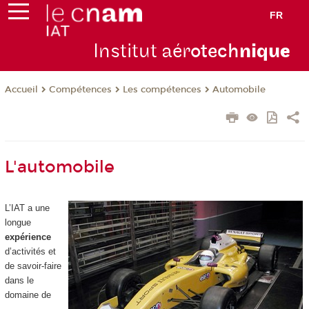
FR
Institut aér
otech
niqu
e
Compétences
Les compétences
Automobile
Accueil
L'automobile
L’IAT a une
longue
expérience
d’activités et
de savoir-faire
dans le
domaine de