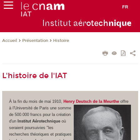
FR
Institut aér
otech
niqu
e
Présentation
Histoire
Accueil
L'histoire de l'IAT
À la fin du mois de mai 1910,
Henry Deutsch de la Meurthe
offre
à I'Université de Paris une somme
de 500.000 francs pour la création
d'un
Institut Aérotechnique
où
seraient poursuivies "les
recherches théoriques et pratiques