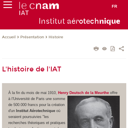
FR
Institut aér
otech
niqu
e
Présentation
Histoire
Accueil
L'histoire de l'IAT
À la fin du mois de mai 1910,
Henry Deutsch de la Meurthe
offre
à I'Université de Paris une somme
de 500.000 francs pour la création
d'un
Institut Aérotechnique
où
seraient poursuivies "les
recherches théoriques et pratiques