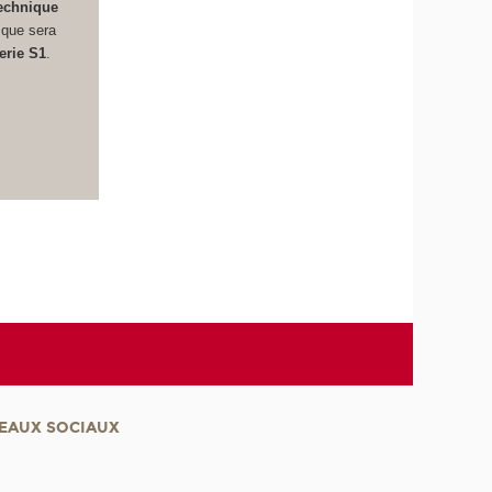
echnique
 que sera
erie S1
.
EAUX SOCIAUX