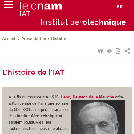
FR
Institut aér
otech
niqu
e
Présentation
Histoire
Accueil
L'histoire de l'IAT
À la fin du mois de mai 1910,
Henry Deutsch de la Meurthe
offre
à I'Université de Paris une somme
de 500.000 francs pour la création
d'un
Institut Aérotechnique
où
seraient poursuivies "les
recherches théoriques et pratiques