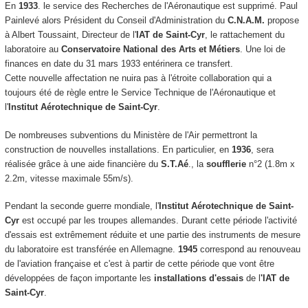
En
1933
. le service des Recherches de l'Aéronautique est supprimé. Paul
Painlevé alors Président du Conseil d'Administration du
C.N.A.M.
propose
à Albert Toussaint, Directeur de l'
IAT de Saint-Cyr
, le rattachement du
laboratoire au
Conservatoire National des Arts et Métiers
. Une loi de
finances en date du 31 mars 1933 entérinera ce transfert.
Cette nouvelle affectation ne nuira pas à l'étroite collaboration qui a
toujours été de règle entre le Service Technique de l'Aéronautique et
l'
Institut Aérotechnique de Saint-Cyr
.
De nombreuses subventions du Ministère de l'Air permettront la
construction de nouvelles installations. En particulier, en
1936
, sera
réalisée grâce à une aide financière du
S.T.Aé
., la
soufflerie
n°2 (1.8m x
2.2m, vitesse maximale 55m/s).
Pendant la seconde guerre mondiale, l'
Institut Aérotechnique de Saint-
Cyr
est occupé par les troupes allemandes. Durant cette période l'activité
d'essais est extrêmement réduite et une partie des instruments de mesure
du laboratoire est transférée en Allemagne.
1945
correspond au renouveau
de l'aviation française et c'est à partir de cette période que vont être
développées de façon importante les
installations d'essais
de l
'IAT de
Saint-Cyr
.