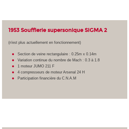
1953 Soufflerie supersonique SIGMA 2
(n'est plus actuellement en fonctionnement)
Section de veine rectangulaire : 0.25m x 0.14m
Variation continue du nombre de Mach : 0.3 à 1.8
1 moteur JUMO 211 F
4 compresseurs de moteur Arsenal 24 H
Participation financière du C.N.A.M