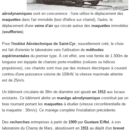
aérodynamiques
sont en concurrence : l'une utilise le déplacement des
maquettes
dans l'air immobile (test d'hélice sur chariot), l'autre, le
déplacement d'une
veine d'air
qui circule autour des
maquettes
immobiles
(
souffleries
).
Pour l'
Institut Aérotechnique de Saint-Cyr
, nouvellement créé, le choix
est fait d'orienter le laboratoire vers l'utilisation de
méthodes
expérimentales
du premier type. À cet effet, une voie ferrée de 1.300m de
longueur est équipée de chariots porte-modèles (voilures ou hélices
propulsives), ces chariots sont mus par des moteurs électriques à courant
continu d'une puissance voisine de 100kW, la vitesse maximale atteinte
est de 25m/s.
Un bâtiment circulaire de 38m de diamètre est ajouté
en 1912
aux locaux
existants. Ce bâtiment abrite un
manège aérodynamique
constitué par un
bras tournant portant les
maquettes
à étudier (vitesse circonférentielle de
la maquette : 30m/s). Ce manège complète l'installation précédente.
Des
recherches
entreprises à partir de
1909
par
Gustave Eiffel
, à son
laboratoire du Champ de Mars, aboutissent en
1911
au dépôt d'un
brevet