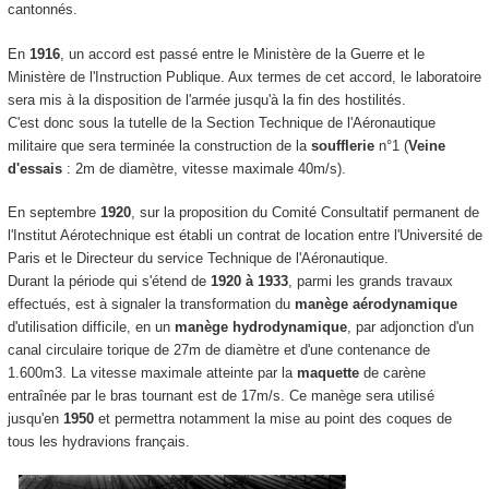
cantonnés.
En
1916
, un accord est passé entre le Ministère de la Guerre et le
Ministère de l'Instruction Publique. Aux termes de cet accord, le laboratoire
sera mis à la disposition de l'armée jusqu'à la fin des hostilités.
C'est donc sous la tutelle de la Section Technique de l'Aéronautique
militaire que sera terminée la construction de la
soufflerie
n°1 (
Veine
d'essais
: 2m de diamètre, vitesse maximale 40m/s).
En septembre
1920
, sur la proposition du Comité Consultatif permanent de
l'Institut Aérotechnique est établi un contrat de location entre l'Université de
Paris et le Directeur du service Technique de l'Aéronautique.
Durant la période qui s'étend de
1920 à 1933
, parmi les grands travaux
effectués, est à signaler la transformation du
manège aérodynamique
d'utilisation difficile, en un
manège hydrodynamique
, par adjonction d'un
canal circulaire torique de 27m de diamètre et d'une contenance de
1.600m3. La vitesse maximale atteinte par la
maquette
de carène
entraînée par le bras tournant est de 17m/s. Ce manège sera utilisé
jusqu'en
1950
et permettra notamment la mise au point des coques de
tous les hydravions français.