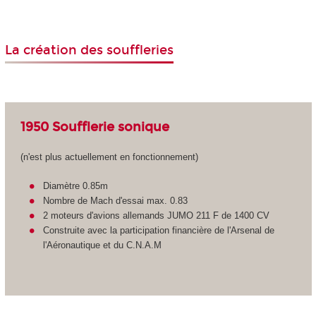
La création des souffleries
1950 Soufflerie sonique
(n'est plus actuellement en fonctionnement)
Diamètre 0.85m
Nombre de Mach d'essai max. 0.83
2 moteurs d'avions allemands JUMO 211 F de 1400 CV
Construite avec la participation financière de l'Arsenal de
l'Aéronautique et du C.N.A.M