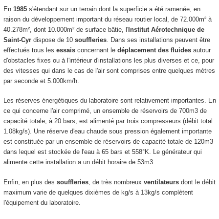
En
1985
s'étendant sur un terrain dont la superficie a été ramenée, en
raison du développement important du réseau routier local, de 72.000m² à
40.278m², dont 10.000m² de surface bâtie, l'
Institut Aérotechnique de
Saint-Cyr
dispose de 10
souffleries
. Dans ses installations peuvent être
effectués tous les
essais
concernant le
déplacement des fluides
autour
d'obstacles fixes ou à l'intérieur d'installations les plus diverses et ce, pour
des vitesses qui dans le cas de l'air sont comprises entre quelques mètres
par seconde et 5.000km/h.
Les réserves énergétiques du laboratoire sont relativement importantes. En
ce qui concerne l'air comprimé, un ensemble de réservoirs de 700m3 de
capacité totale, à 20 bars, est alimenté par trois compresseurs (débit total
1.08kg/s). Une réserve d'eau chaude sous pression également importante
est constituée par un ensemble de réservoirs de capacité totale de 120m3
dans lequel est stockée de l'eau à 65 bars et 558°K. Le générateur qui
alimente cette installation a un débit horaire de 53m3.
Enfin, en plus des
souffleries
, de très nombreux
ventilateurs
dont le débit
maximum varie de quelques dixièmes de kg/s à 13kg/s complètent
l'équipement du laboratoire.