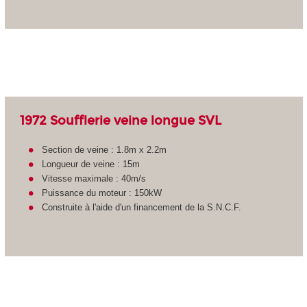
1972 Soufflerie veine longue SVL
Section de veine : 1.8m x 2.2m
Longueur de veine : 15m
Vitesse maximale : 40m/s
Puissance du moteur : 150kW
Construite à l'aide d'un financement de la S.N.C.F.