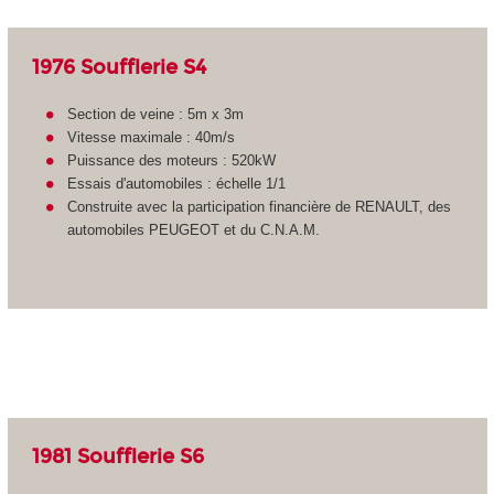
1976 Soufflerie S4
Section de veine : 5m x 3m
Vitesse maximale : 40m/s
Puissance des moteurs : 520kW
Essais d'automobiles : échelle 1/1
Construite avec la participation financière de RENAULT, des
automobiles PEUGEOT et du C.N.A.M.
1981 Soufflerie S6