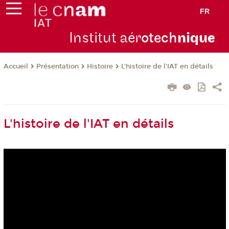
FR
Institut aér
otech
niqu
e
Présentation
Histoire
L'histoire de l'IAT en détails
Accueil
L'histoire de l'IAT en détails