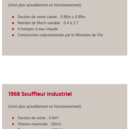
(n'est plus actuellement en fonctionnement)
Section de veine carrée : 0.85m x 0.85m
Nombre de Mach variable : 0.4 à 2.7
4 trompes à eau chaude
Construction subventionnée par le Ministère de l'Air
1968 Souffleur industriel
(n'est plus actuellement en fonctionnement)
Section de veine : 6.6m²
Vitesse maximale : 23m/s