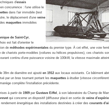
echniques d'
essais
en concurrence : l'une utilise le
ettes
dans l'air immobile (test
'autre, le déplacement d'une
veine
r des
maquettes
immobiles
chnique de Saint-Cyr
,
oix est fait d'orienter le
ation de
méthodes expérimentales
du premier type. À cet effet, une voie fer
 de chariots porte-modèles (voilures ou hélices propulsives), ces chariots s
courant continu d'une puissance voisine de 100kW, la vitesse maximale attein
 de 38m de diamètre est ajouté
en 1912
aux locaux existants. Ce bâtiment abr
tué par un bras tournant portant les
maquettes
à étudier (vitesse circonférenti
manège complète l'installation précédente.
rises à partir de
1909
par
Gustave Eiffel
, à son laboratoire du Champ de Mar
brevet
qui concerne un dispositif (diffuseur placé en sortie de
veine d'expéri
e rendement énergétique des installations destinées à créer des
courants d'air