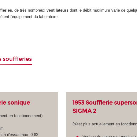
fleries
, de très nombreux
ventilateurs
dont le débit maximum varie de quelq
tent l'équipement du laboratoire.
 souffleries
rie sonique
1953 Soufflerie supers
SIGMA 2
ement en fonctionnement)
(n'est plus actuellement en fonction
5m
ch d'essai max. 0.83
Section de veine rectangulaire