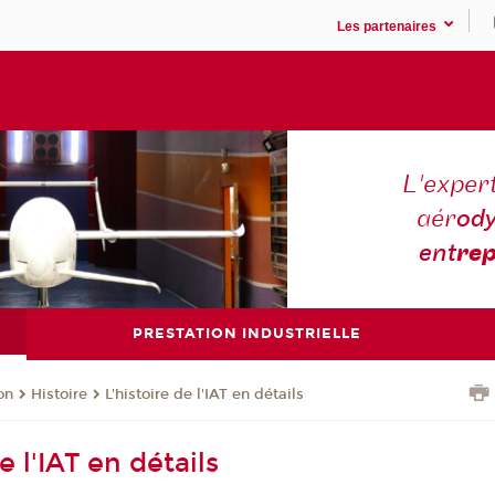
Les partenaires
L'expert
aér
ody
ent
rep
PRESTATION INDUSTRIELLE
on
Histoire
L'histoire de l'IAT en détails
e l'IAT en détails