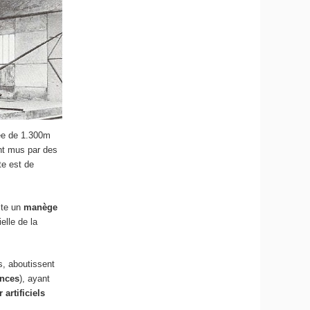
rée de 1.300m
ont mus par des
te est de
ite un
manège
elle de la
s, aboutissent
ences
), ayant
 artificiels