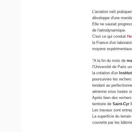
L'aviation naît pratiqu
développe d'une manièr
Elle ne saurait progres
de l'aérodynamique.
C'est ce qui conduit
He
la France d'un laborato
moyens expérimentaux 
"A la fin du mois de
ma
I'Université de Paris 
la création d'un
Institu
poursuivies les recherc
tendant au perfectionn
aérienne sous toutes s
Après bien des recherch
territoire de
Saint-Cyr 
Les travaux sont entrep
La superficie du terrai
couverte par les bâtime