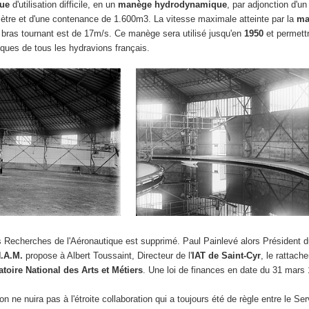
que
d'utilisation difficile, en un
manège hydrodynamique
, par adjonction d'un
ètre et d'une contenance de 1.600m3. La vitesse maximale atteinte par la
ma
e bras tournant est de 17m/s. Ce manège sera utilisé jusqu'en
1950
et permett
oques de tous les hydravions français.
es Recherches de l'Aéronautique est supprimé. Paul Painlevé alors Président 
N.A.M.
propose à Albert Toussaint, Directeur de l'
IAT de Saint-Cyr
, le rattach
toire National des Arts et Métiers
. Une loi de finances en date du 31 mars 
on ne nuira pas à l'étroite collaboration qui a toujours été de règle entre le S