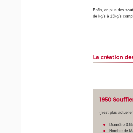
Enfin, en plus des
souf
de kg/s à 13kg/s complè
La création des
1950 Souffle
(n'est plus actuell
Diamètre 0.8
Nombre de Ma