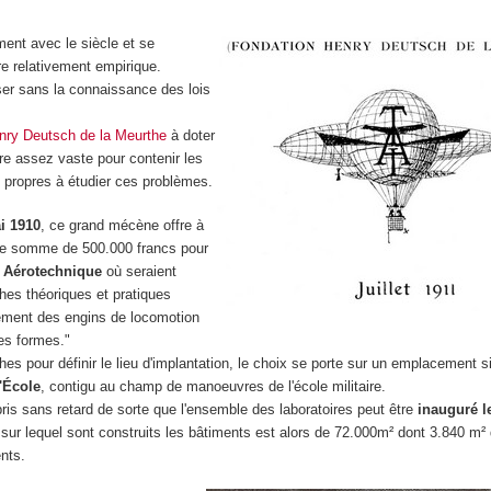
ement avec le siècle et se
e relativement empirique.
ser sans la connaissance des lois
nry Deutsch de la Meurthe
à doter
ire assez vaste pour contenir les
propres à étudier ces problèmes.
i 1910
, ce grand mécène offre à
une somme de 500.000 francs pour
t Aérotechnique
où seraient
hes théoriques et pratiques
ement des engins de locomotion
es formes."
es pour définir le lieu d'implantation, le choix se porte sur un emplacement si
l'École
, contigu au champ de manoeuvres de l'école militaire.
ris sans retard de sorte que l'ensemble des laboratoires peut être
inauguré le
n sur lequel sont construits les bâtiments est alors de 72.000m² dont 3.840 m²
nts.