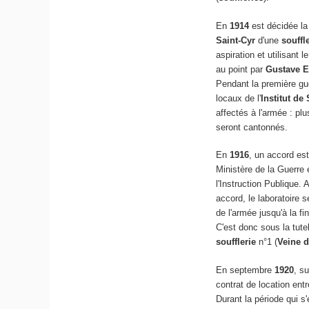
En
1914
est décidée la 
Saint-Cyr
d'une
souffl
aspiration et utilisant 
au point par
Gustave Ei
Pendant la première gu
locaux de l'
Institut de
affectés à l'armée : pl
seront cantonnés.
En
1916
, un accord est
Ministère de la Guerre 
l'Instruction Publique.
accord, le laboratoire s
de l'armée jusqu'à la fin
C'est donc sous la tute
soufflerie
n°1 (
Veine d
En septembre
1920
, s
contrat de location entr
Durant la période qui s