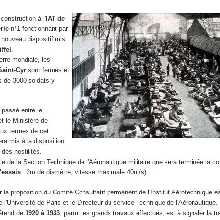
construction à l'
IAT de
erie
n°1 fonctionnant par
le nouveau dispositif mis
ffel
.
erre mondiale, les
 Saint-Cyr
sont fermés et
us de 3000 soldats y
 passé entre le
et le Ministère de
 Aux termes de cet
era mis à la disposition
 des hostilités.
lle de la Section Technique de l'Aéronautique militaire que sera terminée la co
'essais
: 2m de diamètre, vitesse maximale 40m/s).
ur la proposition du Comité Consultatif permanent de l'Institut Aérotechnique es
e l'Université de Paris et le Directeur du service Technique de l'Aéronautique.
'étend de
1920 à 1933
, parmi les grands travaux effectués, est à signaler la t