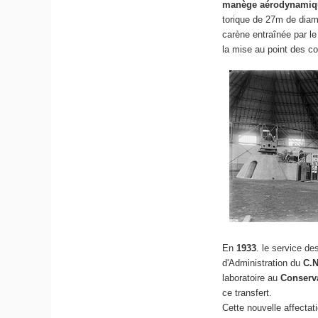
manège aérodynami
torique de 27m de diam
carène entraînée par l
la mise au point des c
En
1933
. le service d
d'Administration du
C.
laboratoire au
Conserva
ce transfert.
Cette nouvelle affectati