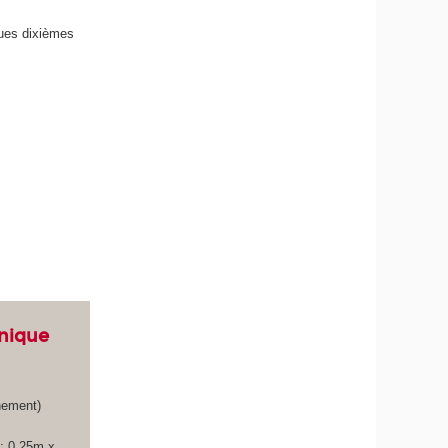
ues dixièmes
onique
nement)
 : 0.25m x