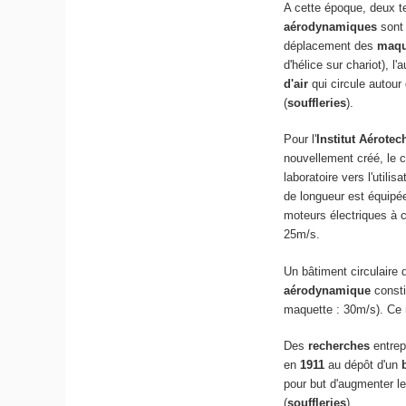
A cette époque, deux t
aérodynamiques
sont 
déplacement des
maqu
d'hélice sur chariot), l
d'air
qui circule autou
(
souffleries
).
Pour l'
Institut Aérote
nouvellement créé, le ch
laboratoire vers l'utilis
de longueur est équipée
moteurs électriques à 
25m/s.
Un bâtiment circulaire
aérodynamique
consti
maquette : 30m/s). Ce 
Des
recherches
entrep
en
1911
au dépôt d'un
pour but d'augmenter l
(
souffleries
).