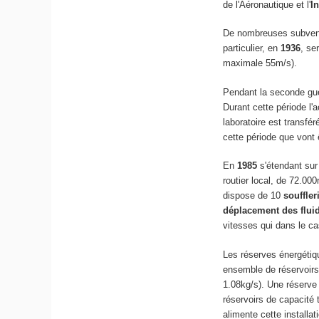
de l'Aéronautique et l'
I
De nombreuses subventio
particulier, en
1936
, se
maximale 55m/s).
Pendant la seconde gue
Durant cette période l'
laboratoire est transfé
cette période que vont
En
1985
s'étendant sur
routier local, de 72.00
dispose de 10
souffler
déplacement des flui
vitesses qui dans le c
Les réserves énergétiqu
ensemble de réservoirs 
1.08kg/s). Une réserve
réservoirs de capacité 
alimente cette installa