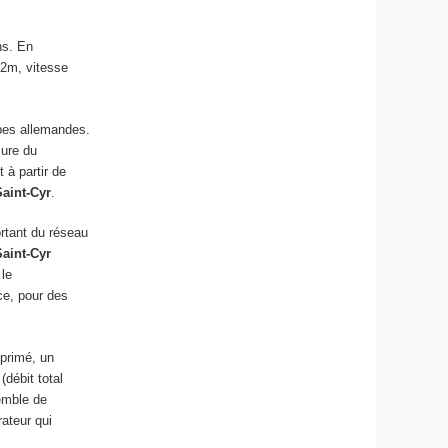
ns. En
.2m, vitesse
pes allemandes.
sure du
 à partir de
Saint-Cyr
.
ortant du réseau
Saint-Cyr
le
 ce, pour des
mprimé, un
débit total
emble de
ateur qui