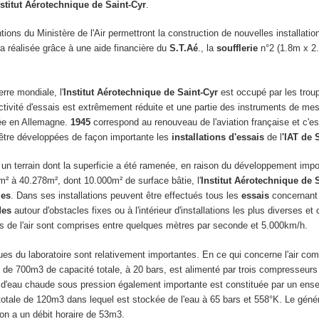
nstitut Aérotechnique de Saint-Cyr
.
ns du Ministère de l'Air permettront la construction de nouvelles installatio
ra réalisée grâce à une aide financière du
S.T.Aé
., la
soufflerie
n°2 (1.8m x 2
rre mondiale, l'
Institut Aérotechnique de Saint-Cyr
est occupé par les trou
activité d'essais est extrêmement réduite et une partie des instruments de me
rée en Allemagne.
1945
correspond au renouveau de l'aviation française et c'est
 être développées de façon importante les
installations d'essais
de l
'IAT de 
 un terrain dont la superficie a été ramenée, en raison du développement imp
0m² à 40.278m², dont 10.000m² de surface bâtie, l'
Institut Aérotechnique de 
ies
. Dans ses installations peuvent être effectués tous les
essais
concernant 
des
autour d'obstacles fixes ou à l'intérieur d'installations les plus diverses et
as de l'air sont comprises entre quelques mètres par seconde et 5.000km/h.
es du laboratoire sont relativement importantes. En ce qui concerne l'air co
de 700m3 de capacité totale, à 20 bars, est alimenté par trois compresseurs (
 d'eau chaude sous pression également importante est constituée par un ens
totale de 120m3 dans lequel est stockée de l'eau à 65 bars et 558°K. Le génér
tion a un débit horaire de 53m3.