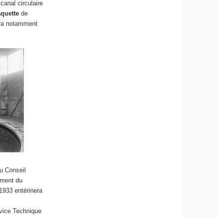
 canal circulaire
quette
de
ra notamment
du Conseil
ement du
1933 entérinera
ervice Technique