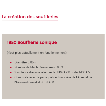
La création des souffleries
1950 Soufflerie sonique
(n'est plus actuellement en fonctionnement)
Diamètre 0.85m
Nombre de Mach d'essai max. 0.83
2 moteurs d'avions allemands JUMO 211 F de 1400 CV
Construite avec la participation financière de l'Arsenal de
l'Aéronautique et du C.N.A.M