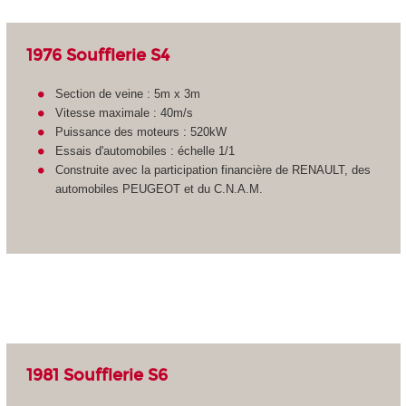
1976 Soufflerie S4
Section de veine : 5m x 3m
Vitesse maximale : 40m/s
Puissance des moteurs : 520kW
Essais d'automobiles : échelle 1/1
Construite avec la participation financière de RENAULT, des
automobiles PEUGEOT et du C.N.A.M.
1981 Soufflerie S6