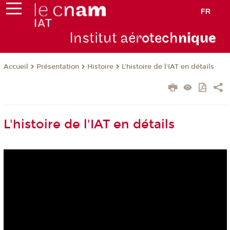
FR
Institut aér
otech
niqu
e
Présentation
Histoire
L'histoire de l'IAT en détails
Accueil
L'histoire de l'IAT en détails