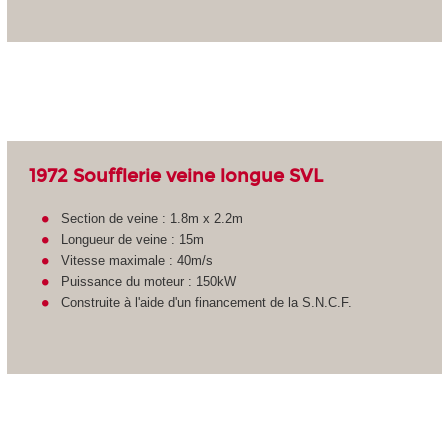
1972 Soufflerie veine longue SVL
Section de veine : 1.8m x 2.2m
Longueur de veine : 15m
Vitesse maximale : 40m/s
Puissance du moteur : 150kW
Construite à l'aide d'un financement de la S.N.C.F.