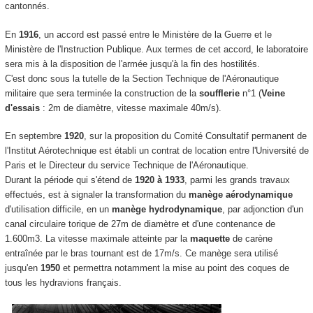
cantonnés.
En
1916
, un accord est passé entre le Ministère de la Guerre et le
Ministère de l'Instruction Publique. Aux termes de cet accord, le laboratoire
sera mis à la disposition de l'armée jusqu'à la fin des hostilités.
C'est donc sous la tutelle de la Section Technique de l'Aéronautique
militaire que sera terminée la construction de la
soufflerie
n°1 (
Veine
d'essais
: 2m de diamètre, vitesse maximale 40m/s).
En septembre
1920
, sur la proposition du Comité Consultatif permanent de
l'Institut Aérotechnique est établi un contrat de location entre l'Université de
Paris et le Directeur du service Technique de l'Aéronautique.
Durant la période qui s'étend de
1920 à 1933
, parmi les grands travaux
effectués, est à signaler la transformation du
manège aérodynamique
d'utilisation difficile, en un
manège hydrodynamique
, par adjonction d'un
canal circulaire torique de 27m de diamètre et d'une contenance de
1.600m3. La vitesse maximale atteinte par la
maquette
de carène
entraînée par le bras tournant est de 17m/s. Ce manège sera utilisé
jusqu'en
1950
et permettra notamment la mise au point des coques de
tous les hydravions français.