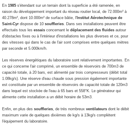
En
1985
s'étendant sur un terrain dont la superficie a été ramenée, en
raison du développement important du réseau routier local, de 72.000m² à
40.278m², dont 10.000m² de surface bâtie, l'
Institut Aérotechnique de
Saint-Cyr
dispose de 10
souffleries
. Dans ses installations peuvent être
effectués tous les
essais
concernant le
déplacement des fluides
autour
d'obstacles fixes ou à l'intérieur d'installations les plus diverses et ce, pour
des vitesses qui dans le cas de l'air sont comprises entre quelques mètres
par seconde et 5.000km/h.
Les réserves énergétiques du laboratoire sont relativement importantes. En
ce qui concerne l'air comprimé, un ensemble de réservoirs de 700m3 de
capacité totale, à 20 bars, est alimenté par trois compresseurs (débit total
1.08kg/s). Une réserve d'eau chaude sous pression également importante
est constituée par un ensemble de réservoirs de capacité totale de 120m3
dans lequel est stockée de l'eau à 65 bars et 558°K. Le générateur qui
alimente cette installation a un débit horaire de 53m3.
Enfin, en plus des
souffleries
, de très nombreux
ventilateurs
dont le débit
maximum varie de quelques dixièmes de kg/s à 13kg/s complètent
l'équipement du laboratoire.