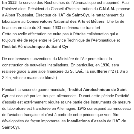
En
1933
. le service des Recherches de l'Aéronautique est supprimé. Paul
Painlevé alors Président du Conseil d'Administration du
C.N.A.M.
propose
à Albert Toussaint, Directeur de l'
IAT de Saint-Cyr
, le rattachement du
laboratoire au
Conservatoire National des Arts et Métiers
. Une loi de
finances en date du 31 mars 1933 entérinera ce transfert.
Cette nouvelle affectation ne nuira pas à l'étroite collaboration qui a
toujours été de règle entre le Service Technique de l'Aéronautique et
l'
Institut Aérotechnique de Saint-Cyr
.
De nombreuses subventions du Ministère de l'Air permettront la
construction de nouvelles installations. En particulier, en
1936
, sera
réalisée grâce à une aide financière du
S.T.Aé
., la
soufflerie
n°2 (1.8m x
2.2m, vitesse maximale 55m/s).
Pendant la seconde guerre mondiale, l'
Institut Aérotechnique de Saint-
Cyr
est occupé par les troupes allemandes. Durant cette période l'activité
d'essais est extrêmement réduite et une partie des instruments de mesure
du laboratoire est transférée en Allemagne.
1945
correspond au renouveau
de l'aviation française et c'est à partir de cette période que vont être
développées de façon importante les
installations d'essais
de l
'IAT de
Saint-Cyr
.