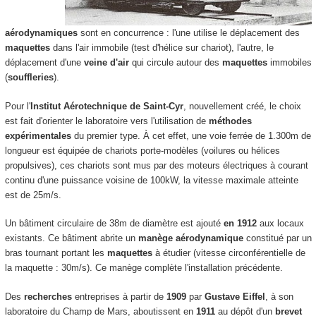
aérodynamiques
sont en concurrence : l'une utilise le déplacement des
maquettes
dans l'air immobile (test d'hélice sur chariot), l'autre, le
déplacement d'une
veine d'air
qui circule autour des
maquettes
immobiles
(
souffleries
).
Pour l'
Institut Aérotechnique de Saint-Cyr
, nouvellement créé, le choix
est fait d'orienter le laboratoire vers l'utilisation de
méthodes
expérimentales
du premier type. À cet effet, une voie ferrée de 1.300m de
longueur est équipée de chariots porte-modèles (voilures ou hélices
propulsives), ces chariots sont mus par des moteurs électriques à courant
continu d'une puissance voisine de 100kW, la vitesse maximale atteinte
est de 25m/s.
Un bâtiment circulaire de 38m de diamètre est ajouté
en 1912
aux locaux
existants. Ce bâtiment abrite un
manège aérodynamique
constitué par un
bras tournant portant les
maquettes
à étudier (vitesse circonférentielle de
la maquette : 30m/s). Ce manège complète l'installation précédente.
Des
recherches
entreprises à partir de
1909
par
Gustave Eiffel
, à son
laboratoire du Champ de Mars, aboutissent en
1911
au dépôt d'un
brevet