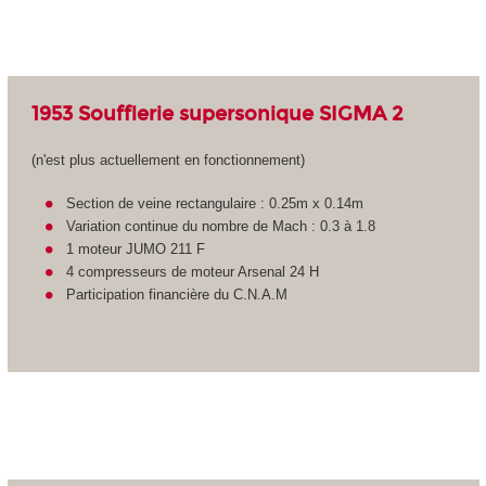
1953 Soufflerie supersonique SIGMA 2
(n'est plus actuellement en fonctionnement)
Section de veine rectangulaire : 0.25m x 0.14m
Variation continue du nombre de Mach : 0.3 à 1.8
1 moteur JUMO 211 F
4 compresseurs de moteur Arsenal 24 H
Participation financière du C.N.A.M