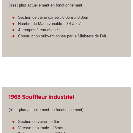
(n'est plus actuellement en fonctionnement)
Section de veine carrée : 0.85m x 0.85m
Nombre de Mach variable : 0.4 à 2.7
4 trompes à eau chaude
Construction subventionnée par le Ministère de l'Air
1968 Souffleur industriel
(n'est plus actuellement en fonctionnement)
Section de veine : 6.6m²
Vitesse maximale : 23m/s