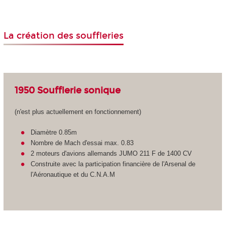
La création des souffleries
1950 Soufflerie sonique
(n'est plus actuellement en fonctionnement)
Diamètre 0.85m
Nombre de Mach d'essai max. 0.83
2 moteurs d'avions allemands JUMO 211 F de 1400 CV
Construite avec la participation financière de l'Arsenal de
l'Aéronautique et du C.N.A.M