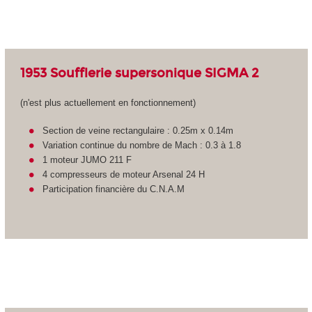
1953 Soufflerie supersonique SIGMA 2
(n'est plus actuellement en fonctionnement)
Section de veine rectangulaire : 0.25m x 0.14m
Variation continue du nombre de Mach : 0.3 à 1.8
1 moteur JUMO 211 F
4 compresseurs de moteur Arsenal 24 H
Participation financière du C.N.A.M