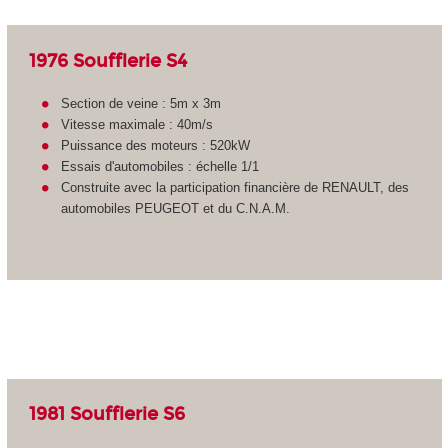
1976 Soufflerie S4
Section de veine : 5m x 3m
Vitesse maximale : 40m/s
Puissance des moteurs : 520kW
Essais d'automobiles : échelle 1/1
Construite avec la participation financière de RENAULT, des
automobiles PEUGEOT et du C.N.A.M.
1981 Soufflerie S6