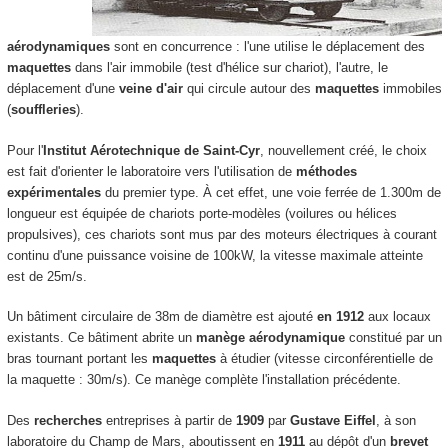
aérodynamiques
sont en concurrence : l'une utilise le déplacement des
maquettes
dans l'air immobile (test d'hélice sur chariot), l'autre, le
déplacement d'une
veine d'air
qui circule autour des
maquettes
immobiles
(
souffleries
).
Pour l'
Institut Aérotechnique de Saint-Cyr
, nouvellement créé, le choix
est fait d'orienter le laboratoire vers l'utilisation de
méthodes
expérimentales
du premier type. À cet effet, une voie ferrée de 1.300m de
longueur est équipée de chariots porte-modèles (voilures ou hélices
propulsives), ces chariots sont mus par des moteurs électriques à courant
continu d'une puissance voisine de 100kW, la vitesse maximale atteinte
est de 25m/s.
Un bâtiment circulaire de 38m de diamètre est ajouté
en 1912
aux locaux
existants. Ce bâtiment abrite un
manège aérodynamique
constitué par un
bras tournant portant les
maquettes
à étudier (vitesse circonférentielle de
la maquette : 30m/s). Ce manège complète l'installation précédente.
Des
recherches
entreprises à partir de
1909
par
Gustave Eiffel
, à son
laboratoire du Champ de Mars, aboutissent en
1911
au dépôt d'un
brevet