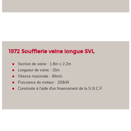
1972 Soufflerie veine longue SVL
Section de veine : 1.8m x 2.2m
Longueur de veine : 15m
Vitesse maximale : 40m/s
Puissance du moteur : 150kW
Construite à l'aide d'un financement de la S.N.C.F.