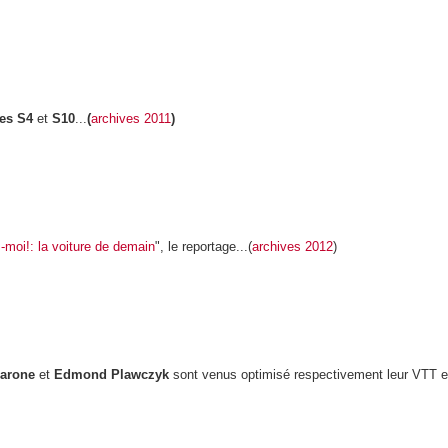
ies S4
et
S10
...
(
archives 2011
)
-moi!: la voiture de demain
", le reportage...(
archives 2012
)
Barone
et
Edmond Plawczyk
sont venus optimisé respectivement leur VTT e