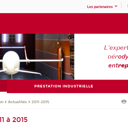
Les partenaires
L'expert
aér
ody
ent
rep
PRESTATION INDUSTRIELLE
on
Actualités
2011-2015
11 à 2015