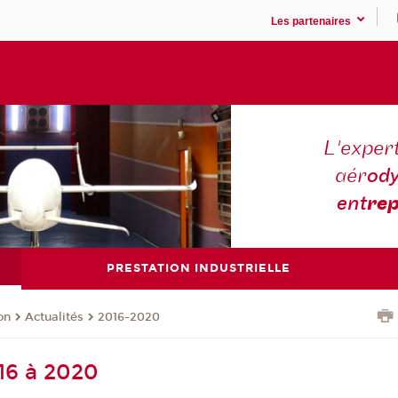
Les partenaires
L'expert
aér
ody
ent
rep
PRESTATION INDUSTRIELLE
on
Actualités
2016-2020
016 à 2020