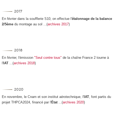
2017
En février dans la soufflerie S10, on effectue l'
étalonnage de la balance
2/5ème
du montage au sol ...(
archives 2017
)
2018
En février, l'émission
"Seul contre tous"
de la chaîne France 2 tourne à
l'
IAT
...(
archives 2018
)
2020
En novembre, le Cnam et son institut aérotechnique, l'
IAT
, font partis du
projet THPCA2024, financé par l'
État
...(
archives 2020
)