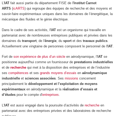
L'
IAT
fait aussi partie du département FISE de l'
Institut Carnot
ARTS
(
icARTS
) qui regroupe des équipes de recherche et des moyens et
savoir-faire expérimentaux uniques dans les domaines de l’énergétique, la
mécanique des fluides et le génie électrique.
Dans le cadre de ses activités, l'
IAT
est un organisme qui travaille en
partenariat avec de nombreuses entreprises publiques et privées dans les
domaines du
transport
, de l'
énergie
, du
sport
et des
travaux publics
.
Actuellement une vingtaine de personnes composent le personnel de l'
IAT
.
Fort de
son expérience de plus d’un siècle
en aérodynamique, l’
IAT
se
positionne aujourd'hui comme un fournisseur de
prestations industrielles
et de
recherche
qui met à la disposition des entreprises et de l’industrie
ses
compétences
et ses
grands moyens d’essais
en
aérodynamique
industrielle
et
sciences associées
. Ses
missions
concernent
principalement le
développement et l’exploitation de moyens
expérimentaux
en aérodynamique et la r
éalisation d’essais et
d’études
pour le compte d'
entreprises
.
L'
IAT
est aussi engagé dans la poursuite d’activités de
recherche
en
partenariat avec des entreprises privées et des laboratoires de recherche