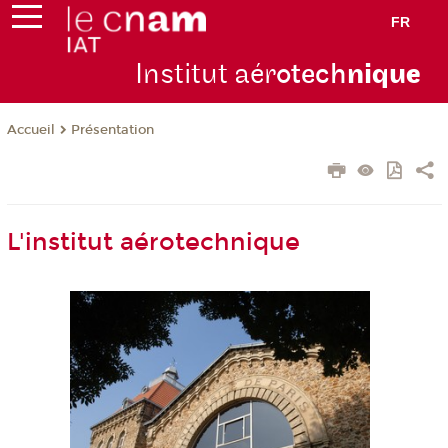
FR
Institut aér
otech
niqu
e
Présentation
Accueil
L'institut aérotechnique