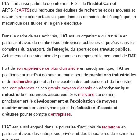
L'
IAT
fait aussi partie du département FISE de l'
Institut Carnot
ARTS
(
icARTS
) qui regroupe des équipes de recherche et des moyens et
savoir-faire expérimentaux uniques dans les domaines de l’énergétique, la
mécanique des fluides et le génie électrique.
Dans le cadre de ses activités, l'
IAT
est un organisme qui travaille en
partenariat avec de nombreuses entreprises publiques et privées dans les
domaines du
transport
, de l'
énergie
, du
sport
et des
travaux publics
.
Actuellement une vingtaine de personnes composent le personnel de l'
IAT
.
Fort de
son expérience de plus d’un siècle
en aérodynamique, l’
IAT
se
positionne aujourd'hui comme un fournisseur de
prestations industrielles
et de
recherche
qui met à la disposition des entreprises et de l’industrie
ses
compétences
et ses
grands moyens d’essais
en
aérodynamique
industrielle
et
sciences associées
. Ses
missions
concernent
principalement le
développement et l’exploitation de moyens
expérimentaux
en aérodynamique et la r
éalisation d’essais et
d’études
pour le compte d'
entreprises
.
L'
IAT
est aussi engagé dans la poursuite d’activités de
recherche
en
partenariat avec des entreprises privées et des laboratoires de recherche