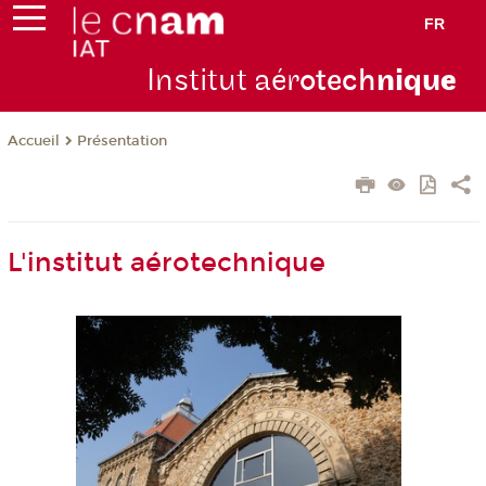
FR
Institut aér
otech
niqu
e
Présentation
Accueil
L'institut aérotechnique