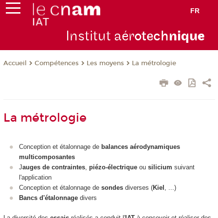
FR
Institut aér
otech
niqu
e
Compétences
Les moyens
La métrologie
Accueil
La métrologie
Conception et étalonnage de
balances aérodynamiques
multicomposantes
J
auges de contraintes
,
piézo-électrique
ou
silicium
suivant
l'application
Conception et étalonnage de
sondes
diverses (
Kiel
, ...)
Bancs d'étalonnage
divers
La diversité des
essais
réalisés a conduit l'
IAT
à concevoir et réaliser des