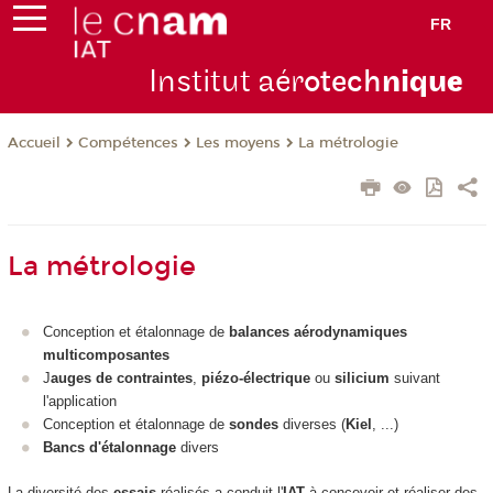
FR
Institut aér
otech
niqu
e
Compétences
Les moyens
La métrologie
Accueil
La métrologie
Conception et étalonnage de
balances aérodynamiques
multicomposantes
J
auges de contraintes
,
piézo-électrique
ou
silicium
suivant
l'application
Conception et étalonnage de
sondes
diverses (
Kiel
, ...)
Bancs d'étalonnage
divers
La diversité des
essais
réalisés a conduit l'
IAT
à concevoir et réaliser des