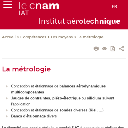
FR
Institut aér
otech
niqu
e
Compétences
Les moyens
La métrologie
Accueil
La métrologie
Conception et étalonnage de
balances aérodynamiques
multicomposantes
J
auges de contraintes
,
piézo-électrique
ou
silicium
suivant
l'application
Conception et étalonnage de
sondes
diverses (
Kiel
, ...)
Bancs d'étalonnage
divers
La diversité des
essais
réalisés a conduit l'
IAT
à concevoir et réaliser des