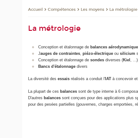
Compétences
Les moyens
La métrologie
Accueil
La métrologie
Conception et étalonnage de
balances aérodynamique
J
auges de contraintes
,
piézo-électrique
ou
silicium
s
Conception et étalonnage de
sondes
diverses (
Kiel
, ...)
Bancs d'étalonnage
divers
La diversité des
essais
réalisés a conduit l'
IAT
à concevoir et
La plupart de ces
balances
sont de type interne à 6 composan
D'autres
balances
sont conçues pour des applications plus s
pour des pesées partielles (gouvernes, charges emportées, rét