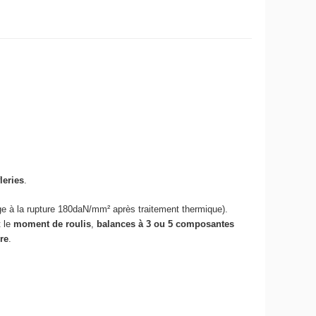
leries
.
ge à la rupture 180daN/mm² après traitement thermique).
t le
moment de roulis
,
balances à 3 ou 5 composantes
re
.