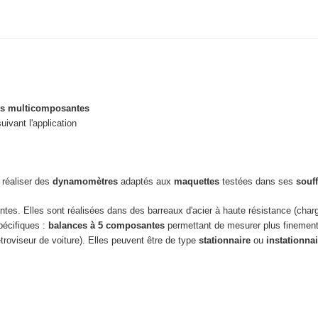
s multicomposantes
uivant l'application
 réaliser des
dynamomètres
adaptés aux
maquettes
testées dans ses
souff
tes. Elles sont réalisées dans des barreaux d'acier à haute résistance (char
pécifiques :
balances à 5 composantes
permettant de mesurer plus finemen
roviseur de voiture). Elles peuvent être de type
stationnaire
ou
instationnai