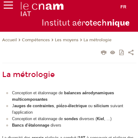
FR
Institut aér
otech
niqu
e
Compétences
Les moyens
La métrologie
Accueil
La métrologie
Conception et étalonnage de
balances aérodynamiques
multicomposantes
J
auges de contraintes
,
piézo-électrique
ou
silicium
suivant
l'application
Conception et étalonnage de
sondes
diverses (
Kiel
, ...)
Bancs d'étalonnage
divers
La diversité des
essais
réalisés a conduit l'
IAT
à concevoir et réaliser des