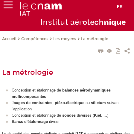
FR
Institut aér
otech
niqu
e
Compétences
Les moyens
La métrologie
Accueil
La métrologie
Conception et étalonnage de
balances aérodynamiques
multicomposantes
J
auges de contraintes
,
piézo-électrique
ou
silicium
suivant
l'application
Conception et étalonnage de
sondes
diverses (
Kiel
, ...)
Bancs d'étalonnage
divers
La diversité des
essais
réalisés a conduit l'
IAT
à concevoir et réaliser des