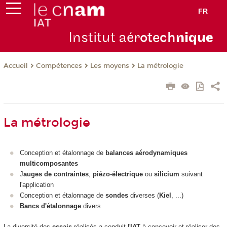
FR
Institut aér
otech
niqu
e
Compétences
Les moyens
La métrologie
Accueil
La métrologie
Conception et étalonnage de
balances aérodynamiques
multicomposantes
J
auges de contraintes
,
piézo-électrique
ou
silicium
suivant
l'application
Conception et étalonnage de
sondes
diverses (
Kiel
, ...)
Bancs d'étalonnage
divers
La diversité des
essais
réalisés a conduit l'
IAT
à concevoir et réaliser des