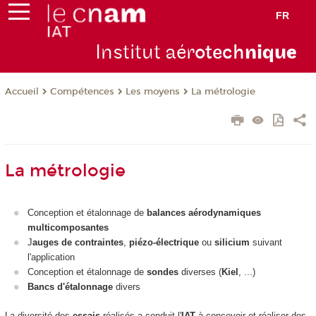
FR
Institut aér
otech
niqu
e
Compétences
Les moyens
La métrologie
Accueil
La métrologie
Conception et étalonnage de
balances aérodynamiques
multicomposantes
J
auges de contraintes
,
piézo-électrique
ou
silicium
suivant
l'application
Conception et étalonnage de
sondes
diverses (
Kiel
, ...)
Bancs d'étalonnage
divers
La diversité des
essais
réalisés a conduit l'
IAT
à concevoir et réaliser des