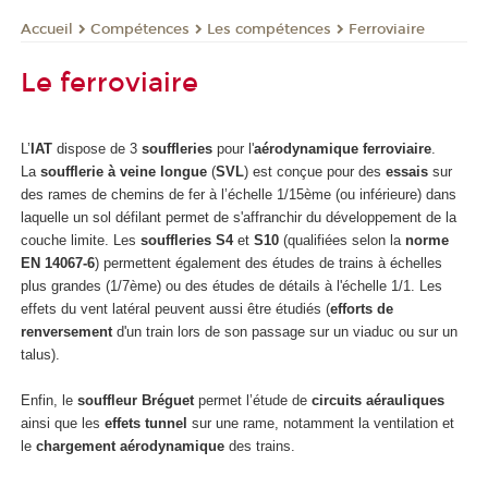
Compétences
Les compétences
Ferroviaire
Accueil
Le ferroviaire
L’
IAT
dispose de 3
souffleries
pour l'
aérodynamique ferroviaire
.
La
soufflerie à veine longue
(
SVL
) est conçue pour des
essais
sur
des rames de chemins de fer à l’échelle 1/15ème (ou inférieure) dans
laquelle un sol défilant permet de s'affranchir du développement de la
couche limite. Les
souffleries
S4
et
S10
(qualifiées selon la
norme
EN 14067-6
) permettent également des études de trains à échelles
plus grandes (1/7ème) ou des études de détails à l'échelle 1/1. Les
effets du vent latéral peuvent aussi être étudiés (
efforts de
renversement
d'un train lors de son passage sur un viaduc ou sur un
talus).
Enfin, le
souffleur Bréguet
permet l’étude de
circuits aérauliques
ainsi que les
effets tunnel
sur une rame, notamment la ventilation et
le
chargement aérodynamique
des trains.