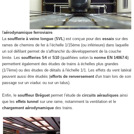
l'
aérodynamique ferroviaire
.
La
soufflerie à veine longue
(
SVL
) est conçue pour des
essais
sur des
rames de chemins de fer à l’échelle 1/15ème (ou inférieure) dans laquelle
un sol défilant permet de s'affranchir du développement de la couche
limite. Les
souffleries
S4
et
S10
(qualifiées selon la
norme EN 14067-6
)
permettent également des études de trains à échelles plus grandes
(1/7ème) ou des études de détails à l'échelle 1/1. Les effets du vent latéral
peuvent aussi être étudiés (
efforts de renversement
d'un train lors de son
passage sur un viaduc ou sur un talus).
Enfin, le
souffleur Bréguet
permet l’étude de
circuits aérauliques
ainsi
que les
effets tunnel
sur une rame, notamment la ventilation et le
chargement aérodynamique
des trains.