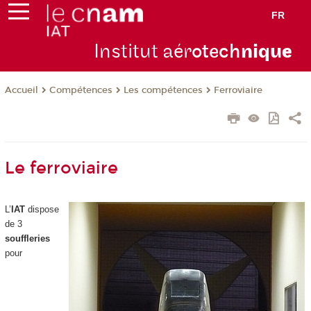
FR
Institut aér
otech
niqu
e
Compétences
Les compétences
Ferroviaire
Accueil
Le ferroviaire
L’
IAT
dispose
de 3
souffleries
pour