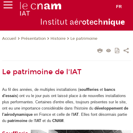
FR
Institut aér
otech
niqu
e
Présentation
Histoire
Le patrimoine
Accueil
Le patrimoine de l'IAT
Au fil des années, de multiples installations (
souffleries
et
bancs
d'essais
) ont vu le jour puis ont laissé place à de nouvelles installations
plus performantes. Certaines d'entre elles, toujours présentes sur le site,
ont eu une importance considérable dans l'histoire du
développement de
l'aérodynamique
en France et celle de l'
IAT
. Elles font désormais partie
du
patrimoine
de l'
IAT
et du
CNAM
.