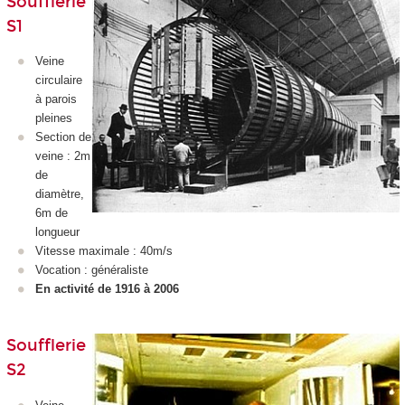
Soufflerie
S1
Veine
circulaire
à parois
pleines
Section de
veine : 2m
de
diamètre,
6m de
longueur
Vitesse maximale : 40m/s
Vocation : généraliste
En activité de 1916 à 2006
Soufflerie
S2