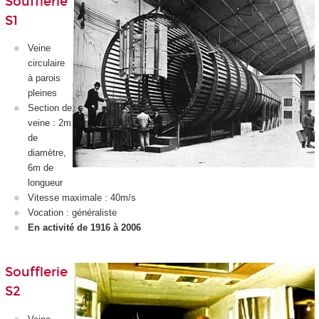
Soufflerie
S1
Veine
circulaire
à parois
pleines
Section de
veine : 2m
de
diamètre,
6m de
longueur
Vitesse maximale : 40m/s
Vocation : généraliste
En activité de 1916 à 2006
Soufflerie
S2