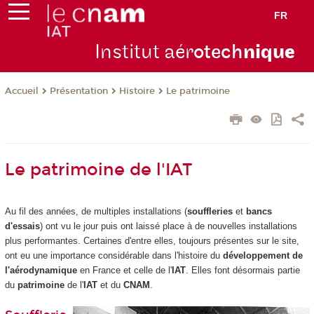
FR
Institut aér
otech
niqu
e
Présentation
Histoire
Le patrimoine
Accueil
Le patrimoine de l'IAT
Au fil des années, de multiples installations (
souffleries
et
bancs
d'essais
) ont vu le jour puis ont laissé place à de nouvelles installations
plus performantes. Certaines d'entre elles, toujours présentes sur le site,
ont eu une importance considérable dans l'histoire du
développement de
l'aérodynamique
en France et celle de l'
IAT
. Elles font désormais partie
du
patrimoine
de l'
IAT
et du
CNAM
.