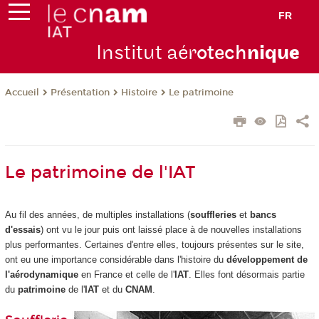
FR
Institut aér
otech
niqu
e
Présentation
Histoire
Le patrimoine
Accueil
Le patrimoine de l'IAT
Au fil des années, de multiples installations (
souffleries
et
bancs
d'essais
) ont vu le jour puis ont laissé place à de nouvelles installations
plus performantes. Certaines d'entre elles, toujours présentes sur le site,
ont eu une importance considérable dans l'histoire du
développement de
l'aérodynamique
en France et celle de l'
IAT
. Elles font désormais partie
du
patrimoine
de l'
IAT
et du
CNAM
.