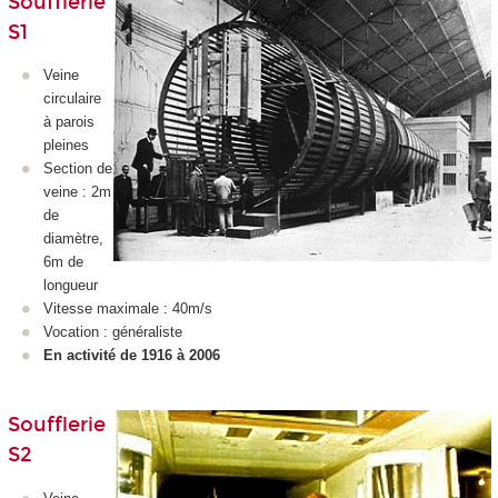
Soufflerie
S1
Veine
circulaire
à parois
pleines
Section de
veine : 2m
de
diamètre,
6m de
longueur
Vitesse maximale : 40m/s
Vocation : généraliste
En activité de 1916 à 2006
Soufflerie
S2