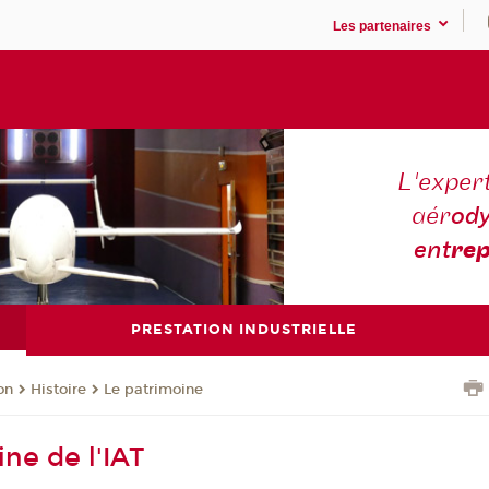
Les partenaires
L'expert
aér
ody
ent
rep
PRESTATION INDUSTRIELLE
on
Histoire
Le patrimoine
ne de l'IAT