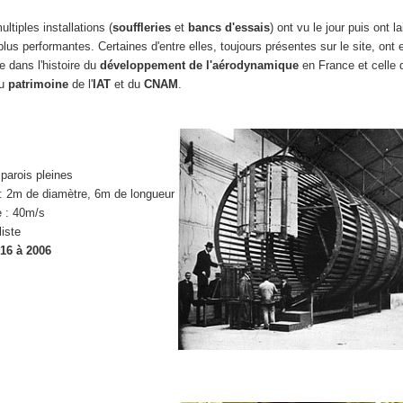
ltiples installations (
souffleries
et
bancs d'essais
) ont vu le jour puis ont l
plus performantes. Certaines d'entre elles, toujours présentes sur le site, ont
 dans l'histoire du
développement de l'aérodynamique
en France et celle d
du
patrimoine
de l'
IAT
et du
CNAM
.
 parois pleines
 : 2m de diamètre, 6m de longueur
 : 40m/s
liste
916 à 2006