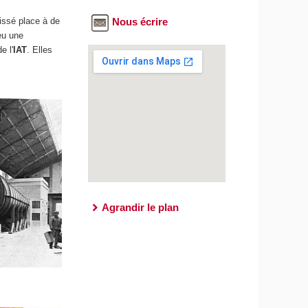
aissé place à de
Nous écrire
 eu une
e l'
IAT
. Elles
Agrandir le plan