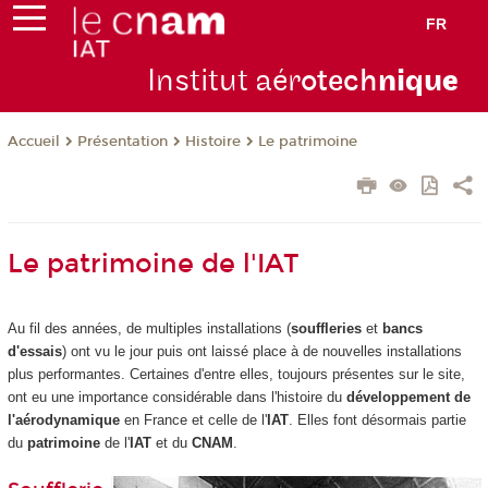
FR
Institut aér
otech
niqu
e
Présentation
Histoire
Le patrimoine
Accueil
Le patrimoine de l'IAT
Au fil des années, de multiples installations (
souffleries
et
bancs
d'essais
) ont vu le jour puis ont laissé place à de nouvelles installations
plus performantes. Certaines d'entre elles, toujours présentes sur le site,
ont eu une importance considérable dans l'histoire du
développement de
l'aérodynamique
en France et celle de l'
IAT
. Elles font désormais partie
du
patrimoine
de l'
IAT
et du
CNAM
.