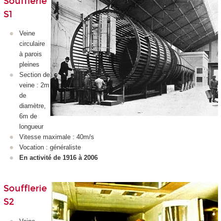
Soufflerie
S1
Veine
circulaire
à parois
pleines
Section de
veine : 2m
de
diamètre,
6m de
longueur
Vitesse maximale : 40m/s
Vocation : généraliste
En activité de 1916 à 2006
Soufflerie
S2