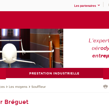
Les partenaires
L'expert
aér
ody
ent
rep
PRESTATION INDUSTRIELLE
ces
Les moyens
Souffleur
ur Bréguet