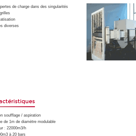
pertes de charge dans des singularités
rilles
matisation
es diverses
actéristiques
 soufflage / aspiration
que de 1m de diamètre modulable
eur : 22000m3/h
00m3 à 20 bars