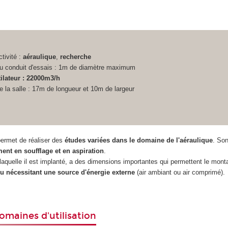
tivité :
aéraulique
,
recherche
u conduit d'essais : 1m de diamètre maximum
tilateur : 22000m3/h
 la salle : 17m de longueur et 10m de largeur
ermet de réaliser des
études variées dans le domaine de l'aéraulique
. Son
ent en soufflage et en aspiration
.
 laquelle il est implanté, a des dimensions importantes qui permettent le mon
u nécessitant une source d'énergie externe
(air ambiant ou air comprimé).
maines d'utilisation