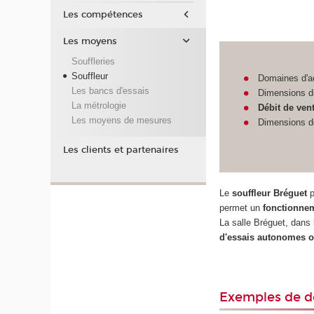
Les compétences
Les moyens
Souffleries
Souffleur
Domaines d'ac
Les bancs d'essais
Dimensions d
La métrologie
Débit de ven
Les moyens de mesures
Dimensions de
Les clients et partenaires
Le
souffleur Bréguet
p
permet un
fonctionnem
La salle Bréguet, dans
d'essais autonomes o
Exemples de do