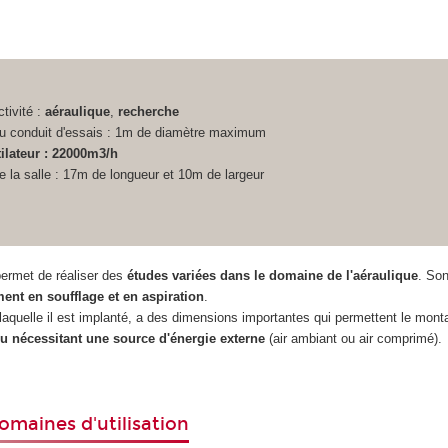
tivité :
aéraulique
,
recherche
u conduit d'essais : 1m de diamètre maximum
tilateur : 22000m3/h
 la salle : 17m de longueur et 10m de largeur
ermet de réaliser des
études variées dans le domaine de l'aéraulique
. Son
ent en soufflage et en aspiration
.
 laquelle il est implanté, a des dimensions importantes qui permettent le mon
u nécessitant une source d'énergie externe
(air ambiant ou air comprimé).
maines d'utilisation