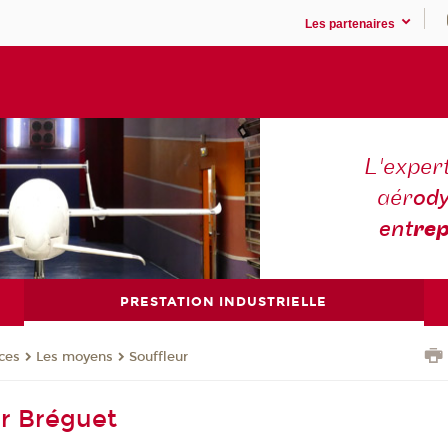
Les partenaires
L'expert
aér
ody
ent
rep
PRESTATION INDUSTRIELLE
ces
Les moyens
Souffleur
ur Bréguet