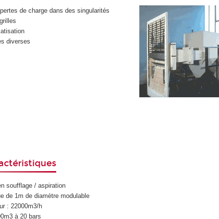
pertes de charge dans des singularités
rilles
matisation
es diverses
actéristiques
 soufflage / aspiration
que de 1m de diamètre modulable
eur : 22000m3/h
00m3 à 20 bars