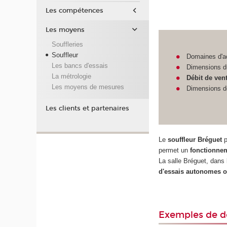
Les compétences
Les moyens
Souffleries
Souffleur
Domaines d'ac
Les bancs d'essais
Dimensions d
La métrologie
Débit de ven
Les moyens de mesures
Dimensions de
Les clients et partenaires
Le
souffleur Bréguet
p
permet un
fonctionnem
La salle Bréguet, dans
d'essais autonomes o
Exemples de do