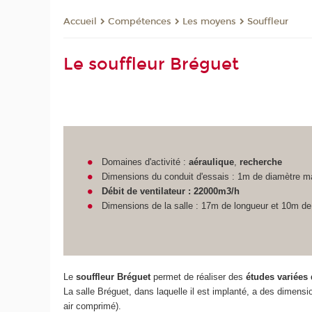
Compétences
Les moyens
Souffleur
Accueil
Le souffleur Bréguet
Domaines d'activité :
aéraulique
,
recherche
Dimensions du conduit d'essais : 1m de diamètre 
Débit de ventilateur : 22000m3/h
Dimensions de la salle : 17m de longueur et 10m de
Le
souffleur Bréguet
permet de réaliser des
études variées 
La salle Bréguet, dans laquelle il est implanté, a des dimen
air comprimé).