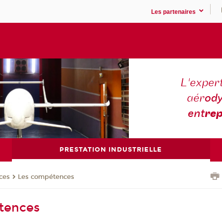
Les partenaires
L'expert
aér
ody
ent
rep
PRESTATION INDUSTRIELLE
ces
Les compétences
tences