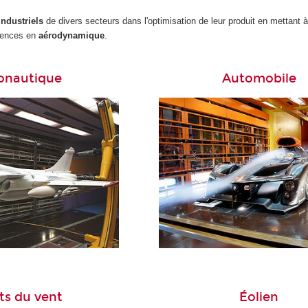
industriels
de divers secteurs dans l'optimisation de leur produit en mettant à
tences en
aérodynamique
.
onautique
Automobile
ts du vent
Éolien