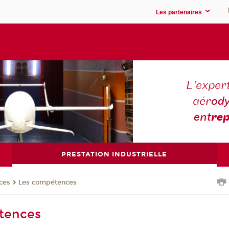
Les partenaires
L'expert
aér
ody
ent
rep
PRESTATION INDUSTRIELLE
ces
Les compétences
tences