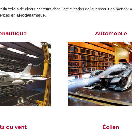
industriels
de divers secteurs dans l'optimisation de leur produit en mettant à
tences en
aérodynamique
.
onautique
Automobile
ts du vent
Éolien