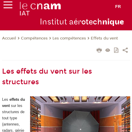
FR
Institut aér
otech
niqu
e
Compétences
Les compétences
Effets du vent
Accueil
Les effets du vent sur les
structures
Les
effets du
vent
sur les
structures de
tout type
(antennes,
radars, génie