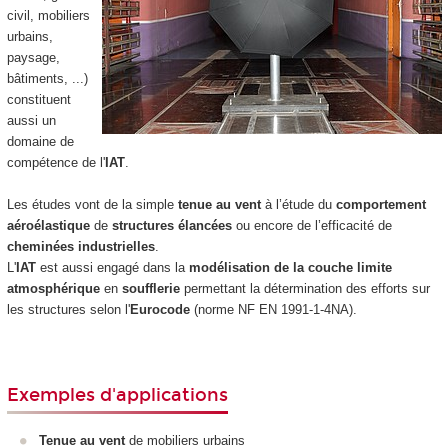
civil, mobiliers
urbains,
paysage,
bâtiments, ...)
constituent
aussi un
domaine de
compétence de l'
IAT
.
Les études vont de la simple
tenue au vent
à l’étude du
comportement
aéroélastique
de
structures élancées
ou encore de l’efficacité de
cheminées industrielles
.
L'
IAT
est aussi engagé dans la
modélisation de la couche limite
atmosphérique
en
soufflerie
permettant la détermination des efforts sur
les structures selon l'
Eurocode
(norme NF EN 1991-1-4NA).
Exemples d'applications
Tenue au vent
de mobiliers urbains