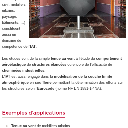
civil, mobiliers
urbains,
paysage,
bâtiments, ...)
constituent
aussi un
domaine de
compétence de l'
IAT
.
Les études vont de la simple
tenue au vent
à l’étude du
comportement
aéroélastique
de
structures élancées
ou encore de l’efficacité de
cheminées industrielles
.
L'
IAT
est aussi engagé dans la
modélisation de la couche limite
atmosphérique
en
soufflerie
permettant la détermination des efforts sur
les structures selon l'
Eurocode
(norme NF EN 1991-1-4NA).
Exemples d'applications
Tenue au vent
de mobiliers urbains