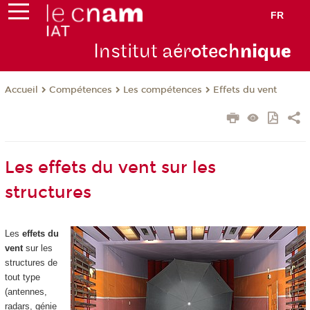
FR
Institut aér
otech
niqu
e
Compétences
Les compétences
Effets du vent
Accueil
Les effets du vent sur les
structures
Les
effets du
vent
sur les
structures de
tout type
(antennes,
radars, génie