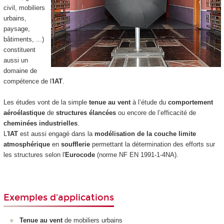
civil, mobiliers
urbains,
paysage,
bâtiments, ...)
constituent
aussi un
domaine de
compétence de l'
IAT
.
Les études vont de la simple
tenue au vent
à l’étude du
comportement
aéroélastique
de
structures élancées
ou encore de l’efficacité de
cheminées industrielles
.
L'
IAT
est aussi engagé dans la
modélisation de la couche limite
atmosphérique
en
soufflerie
permettant la détermination des efforts sur
les structures selon l'
Eurocode
(norme NF EN 1991-1-4NA).
Exemples d'applications
Tenue au vent
de mobiliers urbains