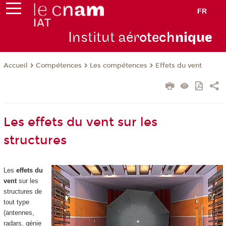
FR
Institut aér
otech
niqu
e
Compétences
Les compétences
Effets du vent
Accueil
Les effets du vent sur les
structures
Les
effets du
vent
sur les
structures de
tout type
(antennes,
radars, génie