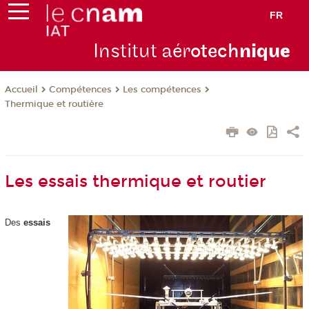
FR
Institut aér
otech
niqu
e
Compétences
Les compétences
Accueil
Thermique et routière
Les essais thermique et routier
Des
essais