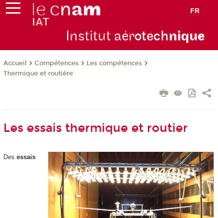
FR
Institut aér
otech
niqu
e
Compétences
Les compétences
Accueil
Thermique et routière
Les essais thermique et routier
Des
essais