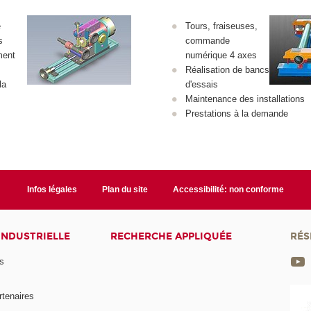
e
Tours, fraiseuses,
s
commande
ment
numérique 4 axes
Réalisation de bancs
la
d'essais
Maintenance des installations
Prestations à la demande
Infos légales
Plan du site
Accessibilité: non conforme
INDUSTRIELLE
RECHERCHE APPLIQUÉE
RÉS
s
rtenaires