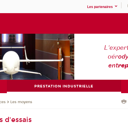
Les partenaires
L'expert
aér
ody
ent
rep
PRESTATION INDUSTRIELLE
ces
Les moyens
 d'essais