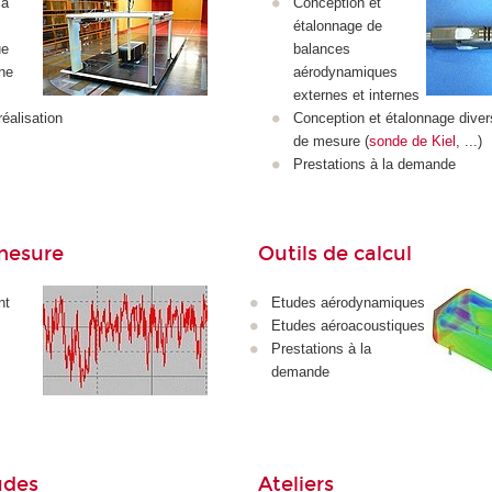
la
Conception et
étalonnage de
ue
balances
rne
aérodynamiques
externes et internes
éalisation
Conception et étalonnage dive
de mesure (
sonde de Kiel
, ...)
Prestations à la demande
mesure
Outils de calcul
nt
Etudes aérodynamiques
Etudes aéroacoustiques
Prestations à la
demande
udes
Ateliers