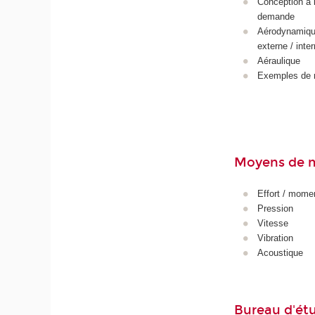
Conception à 
demande
Aérodynamiq
externe / inte
Aéraulique
Exemples de r
Moyens de 
Effort / mome
Pression
Vitesse
Vibration
Acoustique
Bureau d'ét