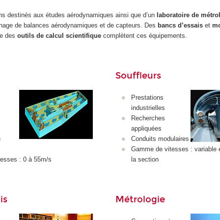
s destinés aux études aérodynamiques ainsi que d’un
laboratoire de métro
onnage de balances aérodynamiques et de capteurs. Des
bancs d’essais
et
mo
ue des
outils de calcul scientifique
complètent ces équipements.
Souffleurs
Prestations
industrielles
Recherches
appliquées
u
Conduits modulaires
Gamme de vitesses : variable 
esses : 0 à 55m/s
la section
is
Métrologie