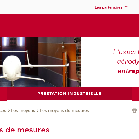
Les partenaires
L'expert
aér
ody
ent
rep
PRESTATION INDUSTRIELLE
ces
Les moyens
Les moyens de mesures
s de mesures