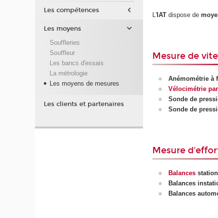
Les compétences
L'
IAT
dispose de
moye
Les moyens
Souffleries
Souffleur
Mesure de vit
Les bancs d'essais
La métrologie
Anémométrie à f
Les moyens de mesures
Vélocimétrie par
Sonde de pressio
Les clients et partenaires
Sonde de pressio
Mesure d'effo
Balances
station
Balances instat
Balances automo