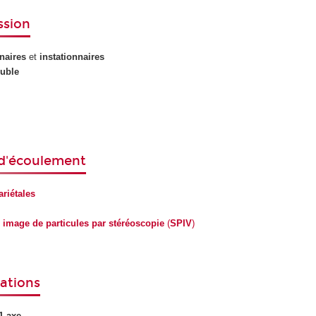
ssion
naires
et
instationnaires
ouble
 d'écoulement
ariétales
 image de particules par stéréoscopie
(
SPIV
)
ations
1 axe