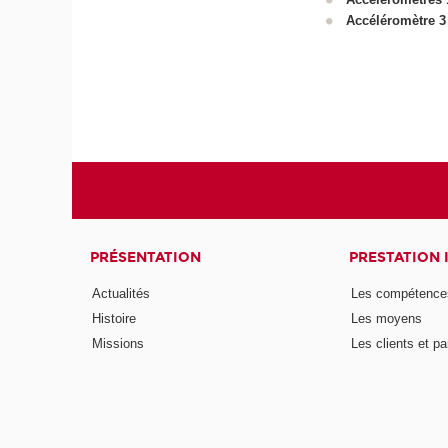
Accéléromètre 3
PRÉSENTATION
PRESTATION 
Actualités
Les compétence
Histoire
Les moyens
Missions
Les clients et pa