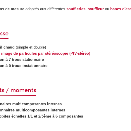
ns de mesure
adaptés aux différentes
souffleries
,
souffleur
ou
bancs d'es
esse
il chaud
(simple et double)
 image de particules par stéréoscopie
(
PIV-stéréo
)
n à 7 trous stationnaire
n à 5 trous instationnaire
rts / moments
naires multicomposantes internes
ionnaires multicomposantes internes
biles échelles 1/1 et 2/5ème à 6 composantes