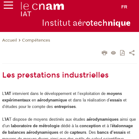
FR
Institut aér
otech
niqu
e
Compétences
Accueil
Les prestations industrielles
L'
IAT
intervient dans le développement et l’exploitation de
moyens
expérimentaux
en
aérodynamique
et dans la réalisation d’
essais
et
d’études pour le compte des
entreprises
.
L’
IA
T dispose de moyens destinés aux études
aérodynamiques
ainsi que
d’un
laboratoire de métrologie
dédié à la
conception
et à l'
étalonnage
de balances aérodynamiques
et de
capteurs
. Des
bancs d’essais
et
moyens de mesure divers ainsi que des outils de calcul scientifique