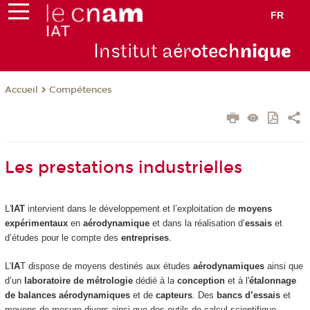
FR
Institut aér
otech
niqu
e
Compétences
Accueil
Les prestations industrielles
L'
IAT
intervient dans le développement et l’exploitation de
moyens
expérimentaux
en
aérodynamique
et dans la réalisation d’
essais
et
d’études pour le compte des
entreprises
.
L’
IA
T dispose de moyens destinés aux études
aérodynamiques
ainsi que
d’un
laboratoire de métrologie
dédié à la
conception
et à l'
étalonnage
de balances aérodynamiques
et de
capteurs
. Des
bancs d’essais
et
moyens de mesure divers ainsi que des outils de calcul scientifique