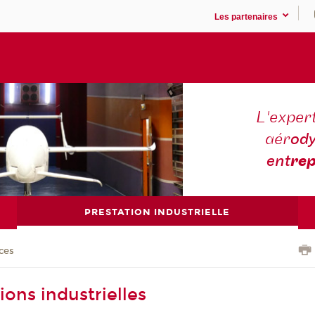
Les partenaires
L'expert
aér
ody
ent
rep
PRESTATION INDUSTRIELLE
ces
ions industrielles