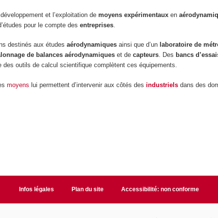
 développement et l’exploitation de
moyens expérimentaux
en
aérodynami
d’études pour le compte des
entreprises
.
ns destinés aux études
aérodynamiques
ainsi que d’un
laboratoire de métr
alonnage de balances aérodynamiques
et de
capteurs
. Des
bancs d’essa
e des outils de calcul scientifique complètent ces équipements.
es
moyens
lui permettent d’intervenir aux côtés des
industriels
dans des dom
Infos légales
Plan du site
Accessibilité: non conforme