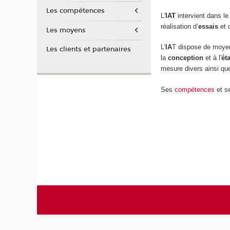
Les compétences
L'
IAT
intervient dans le
réalisation d’
essais
et 
Les moyens
L’
IA
T dispose de moye
Les clients et partenaires
la
conception
et à l'
ét
mesure divers ainsi qu
Ses
compétences
et s