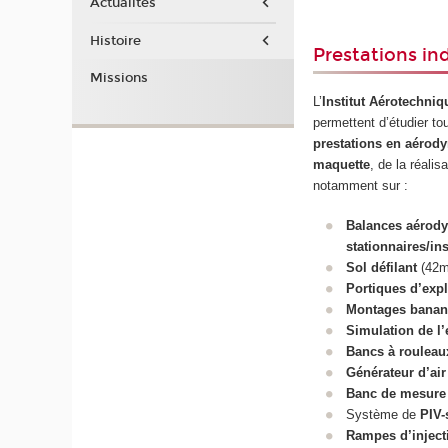
Actualités
Histoire
Prestations ind
Missions
L’
Institut Aérotechniq
permettent d’étudier to
prestations en aérod
maquette
, de la réalis
notamment sur :
Balances aérod
stationnaires/in
Sol défilant
(42m/
Portiques d’exp
Montages banan
Simulation de l’
Bancs à rouleau
Générateur d’ai
Banc de mesure
Système de
PIV-
Rampes d’inject