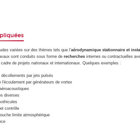
pliquées
udes variées sur des thèmes tels que l’
aérodynamique stationnaire et insta
ravaux sont conduits sous forme de
recherches
internes ou contractuelles av
e cadre de projets nationaux et internationaux. Quelques exemples :
s décollements par jets pulsés
e l'écoulement par générateurs de vortex
 aéroacoustiques
s diverses
véhicules
et contrôle
couche limite atmosphérique
nce