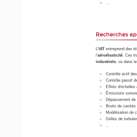
...
Recherches ap
L’
IAT
entreprend des ét
l’
aéroélasticité
. Ces t
industriels
, ou dans l
Contrôle actif de
Contrôle passif d
Effets d'échelles
Émissions sonore
Dépassement de 
Bruits de cavités 
Modélisation de 
Grilles de turbule
...