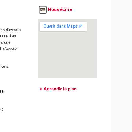
Nous écrire
ns d'essais
tesse. Les
n d’une
AT
s'appuie
fforts
Agrandir le plan
es
°C