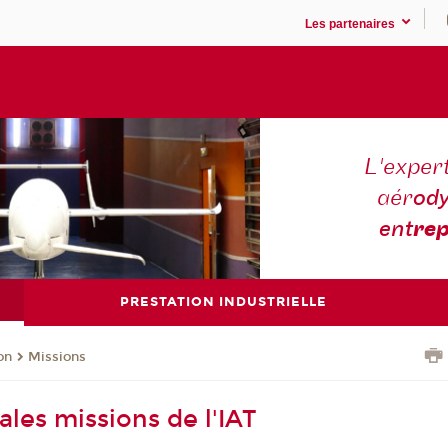
Les partenaires
L'expert
aér
ody
ent
rep
PRESTATION INDUSTRIELLE
on
Missions
ales missions de l'IAT