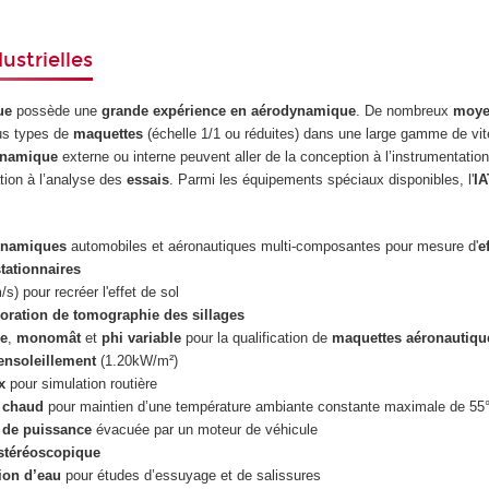
ustrielles
ue
possède une
grande expérience en aérodynamique
. De nombreux
moye
us types de
maquettes
(échelle 1/1 ou réduites) dans une large gamme de vi
ynamique
externe ou interne peuvent aller de la conception à l’instrumentatio
ation à l’analyse des
essais
. Parmi les équipements spéciaux disponibles, l'
I
ynamiques
automobiles et aéronautiques multi-composantes pour mesure d'
e
stationnaires
s) pour recréer l'effet de sol
loration de tomographie des sillages
e
,
monomât
et
phi variable
pour la qualification de
maquettes aéronautiqu
ensoleillement
(1.20kW/m²)
x
pour simulation routière
r chaud
pour maintien d’une température ambiante constante maximale de 55
 de puissance
évacuée par un moteur de véhicule
stéréoscopique
ion d’eau
pour études d’essuyage et de salissures